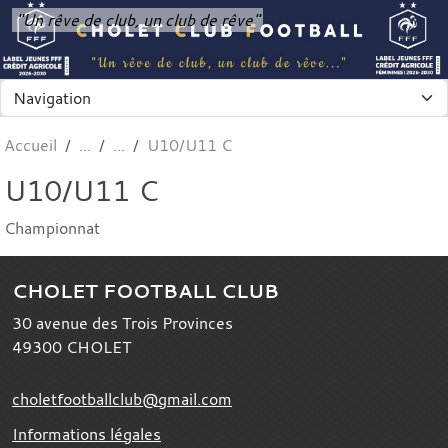
Panneau de gestion des cookies
"Un rêve de club, un club de rêve"
Accueil
U10/U11 C
U10/U11 C
Championnat
CHOLET FOOTBALL CLUB
30 avenue des Trois Provinces
49300
CHOLET
choletfootballclub@gmail.com
Informations légales