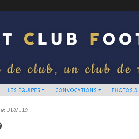
LES ÉQUIPES
CONVOCATIONS
PHOTOS &
nat U18/U19
9