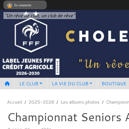
Panneau de gestion des cookies
Se connecter
"Un rêve de club, un club de rêve"
LE CLUB
LA VIE DU CLUB
BOUTIQUE
Accueil
2025-2026
Les albums photos
Championn
Championnat Seniors 