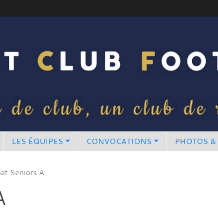
LES ÉQUIPES
CONVOCATIONS
PHOTOS &
at Seniors A
A