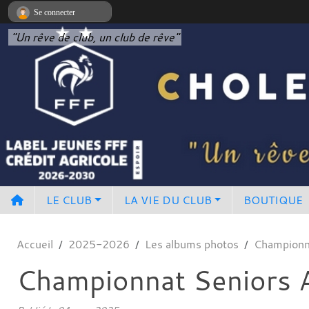
Panneau de gestion des cookies
Se connecter
"Un rêve de club, un club de rêve"
LE CLUB
LA VIE DU CLUB
BOUTIQUE
Accueil
2025-2026
Les albums photos
Championn
Championnat Seniors 