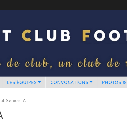
LES ÉQUIPES
CONVOCATIONS
PHOTOS &
at Seniors A
A