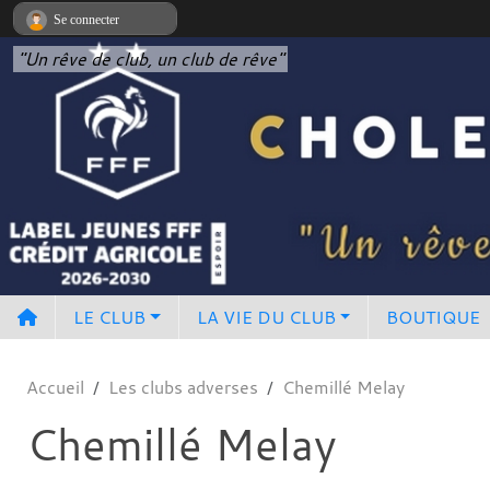
Panneau de gestion des cookies
Se connecter
"Un rêve de club, un club de rêve"
LE CLUB
LA VIE DU CLUB
BOUTIQUE
Accueil
Les clubs adverses
Chemillé Melay
Chemillé Melay